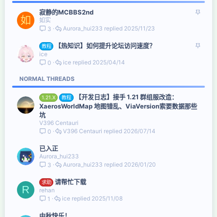
置
寂静的MCBBS2nd
如
如实
顶
Aurora_hui233
2025/11/23
3
置
【热知识】如何提升论坛访问速度？
教程
顶
ice
ice
2025/04/14
0
NORMAL THREADS
【开发日志】接手 1.21 群组服改造：
1.21.X
教程
XaerosWorldMap 地图错乱、ViaVersion索要数据那些
坑
V396 Centauri
V396 Centauri
2026/07/14
0
已入正
Aurora_hui233
Aurora_hui233
2026/01/20
3
请帮忙下载
求助
R
rehan
ice
2025/11/08
1
中秋快乐！