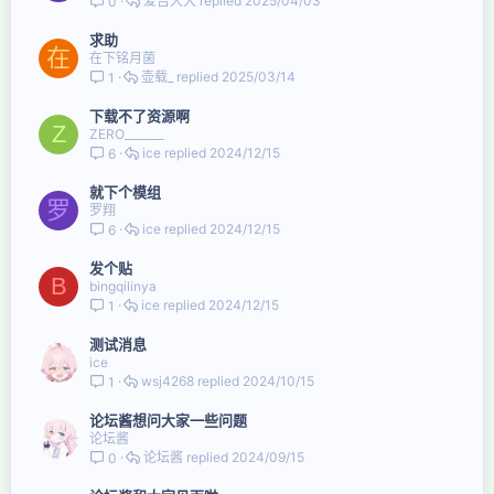
爱吉大大
2025/04/03
0
求助
在
在下铭月菌
壶载_
2025/03/14
1
下载不了资源啊
Z
ZERO_______
ice
2024/12/15
6
就下个模组
罗
罗翔
ice
2024/12/15
6
发个贴
B
bingqilinya
ice
2024/12/15
1
测试消息
ice
wsj4268
2024/10/15
1
论坛酱想问大家一些问题
论坛酱
论坛酱
2024/09/15
0