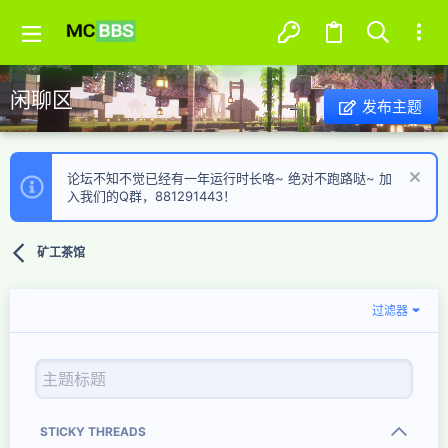
闲聊区
发布主题
论坛不知不觉已经有一年运行时长咯~ 绝对不跑路哒~ 加
入我们的Q群，881291443！
矿工茶馆
过滤器
STICKY THREADS