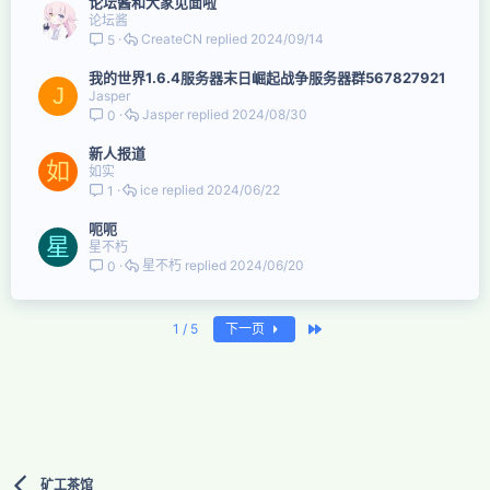
论坛酱和大家见面啦
论坛酱
CreateCN
2024/09/14
5
我的世界1.6.4服务器末日崛起战争服务器群567827921
J
Jasper
Jasper
2024/08/30
0
新人报道
如
如实
ice
2024/06/22
1
呃呃
星
星不朽
星不朽
2024/06/20
0
最近
1 / 5
下一页
矿工茶馆