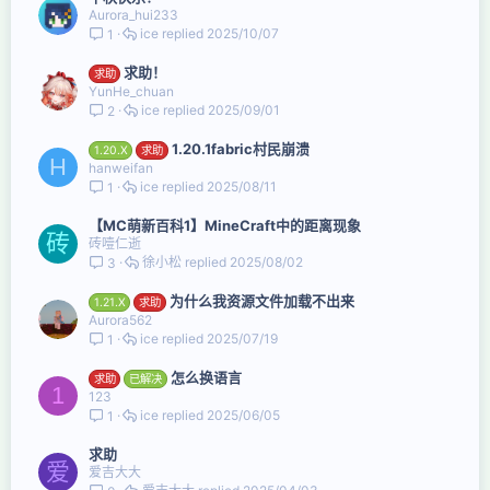
Aurora_hui233
ice
2025/10/07
1
求助！
求助
YunHe_chuan
ice
2025/09/01
2
1.20.1fabric村民崩溃
1.20.X
求助
H
hanweifan
ice
2025/08/11
1
【MC萌新百科1】MineCraft中的距离现象
砖
砖噎仁逝
徐小松
2025/08/02
3
为什么我资源文件加载不出来
1.21.X
求助
Aurora562
ice
2025/07/19
1
怎么换语言
求助
已解决
1
123
ice
2025/06/05
1
求助
爱
爱吉大大