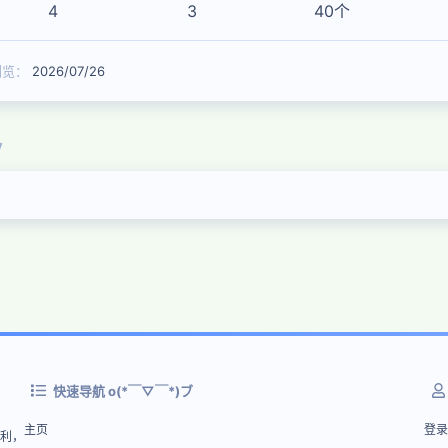
4
3
40个
浏览
2026/07/26
y
快速导航 o(*￣▽￣*)ブ
主页
登录
盈利，