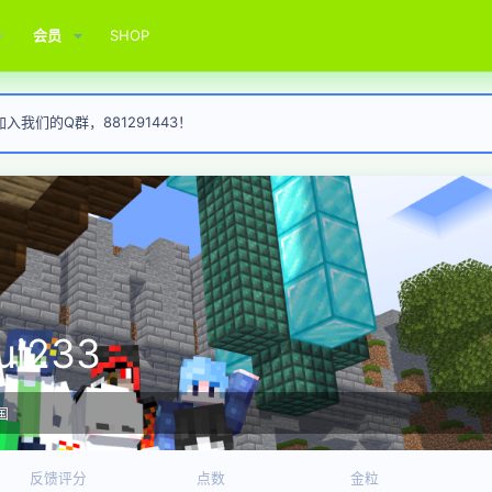
会员
SHOP
我们的Q群，881291443！
ui233
国
反馈评分
点数
金粒