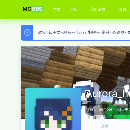
主页
论坛
最新消息
资源
论坛不知不觉已经有一年运行时长咯~ 绝对不跑路哒~ 加入
Aurora_h
New member
·
来自
中
消息