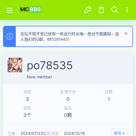
论坛不知不觉已经有一年运行时长咯~ 绝对不跑路哒~ 加
入我们的Q群，881291443！
po78535
New member
消息
反馈评分
点数
3
0
1
金粒
钻石
3个
0颗
注册
2024/07/23
最后浏览
2024/12/16
查找