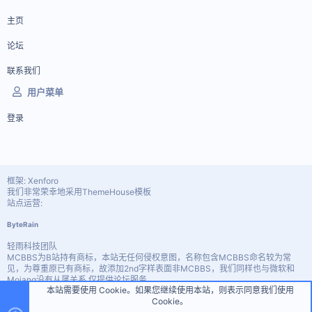
主页
论坛
联系我们
用户菜单
登录
框架: Xenforo
我们非常荣幸地采用ThemeHouse模板
站点运营:
ByteRain
轻雨科技团队
MCBBS为B站持有商标，本站无任何侵权意图，名称包含MCBBS命名较为常
见，为尊重原已有商标，故添加2nd字样表面非MCBBS，我们同样也与微软和
Mojang没有从属关系 仅提供论坛服务。
本站需要使用 Cookie。如果您继续使用本站，则表示同意我们使用
Custom PHP Pages by vbresults.com
Cookie。
顶部
底部
宽度
查询
15
时间
0.1762s
内存
3.49MB