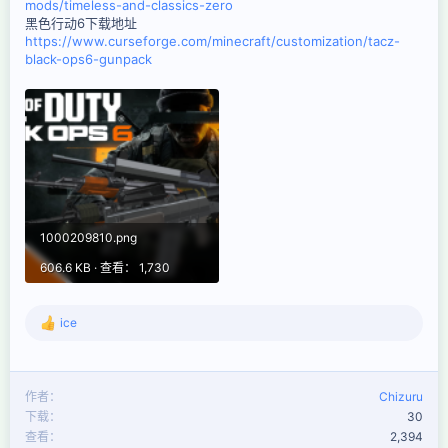
mods/timeless-and-classics-zero
黑色行动6下载地址
https://www.curseforge.com/minecraft/customization/tacz-
black-ops6-gunpack
1000209810.png
606.6 KB · 查看： 1,730
ice
反
馈
：
作者
Chizuru
下载
30
查看
2,394