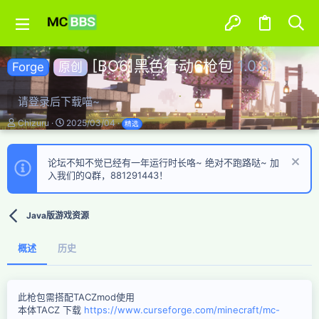
[BO6]黑色行动6枪包
1.0.8
Forge
原创
请登录后下载喵~
作
创
Chizuru
2025/03/04
精选
者
建
日
期
论坛不知不觉已经有一年运行时长咯~ 绝对不跑路哒~ 加
入我们的Q群，881291443！
Java版游戏资源
概述
历史
此枪包需搭配TACZmod使用
本体TACZ 下载
https://www.curseforge.com/minecraft/mc-