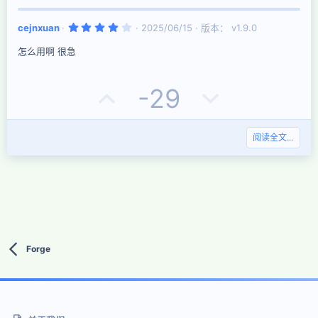
评
决
4
cejnxuan
2025/06/15
版本： v1.9.0
票
.
0
怎么用啊 很急
0
星
好
否
-29
评
决
阅读全文...
票
Forge