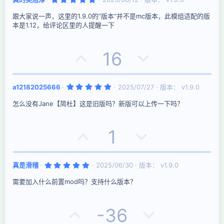
票
.
0
跟大家说一声，这里的1.9.0的”版本“并不是mc版本，此模组适配的版
0
星
本是1.12，给评论区里的人提醒一下
好
否
16
评
决
5
a12182025666
2025/07/27
版本： v1.9.0
票
.
0
怎么没有Jane【简杜】这是旧版吗？新版可以上传一下吗？
0
星
好
否
1
评
决
5
真是滑稽
2025/06/30
版本： v1.9.0
票
.
0
需要加入什么前置mod吗？支持什么版本？
0
星
好
否
-36