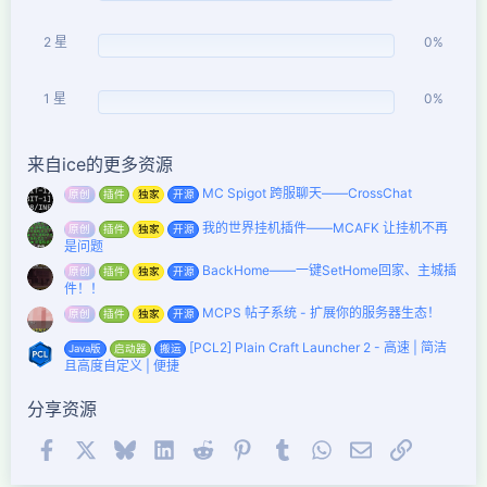
2 星
0%
1 星
0%
来自ice的更多资源
MC Spigot 跨服聊天——CrossChat
原创
插件
独家
开源
我的世界挂机插件——MCAFK 让挂机不再
原创
插件
独家
开源
是问题
BackHome——一键SetHome回家、主城插
原创
插件
独家
开源
件！！
MCPS 帖子系统 - 扩展你的服务器生态！
原创
插件
独家
开源
[PCL2] Plain Craft Launcher 2 - 高速 | 简洁
Java版
启动器
搬运
且高度自定义 | 便捷
分享资源
Facebook
X (Twitter)
Bluesky
LinkedIn
Reddit
Pinterest
Tumblr
WhatsApp
邮件
链接