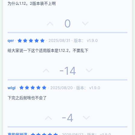
0
为什么1.12。2版本装不上啊
0
星
好
否
0
评
决
5
qer
2025/08/31
版本： v1.9.0
票
.
0
给大家说一下这个适用版本是1.12.2，不要乱下
0
星
好
否
-14
评
决
5
wlgl
2025/08/20
版本： v1.9.0
票
.
0
下完之后就啥也不会了
0
星
好
否
-4
评
决
5
真的吴旭淳
2025/08/12
版本： v1.9.0