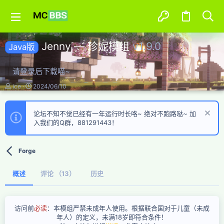
Jenny — 珍妮模组
v1.9.0
Java版
请登录后下载喵~
作
创
ice
2024/06/10
者
建
日
期
论坛不知不觉已经有一年运行时长咯~ 绝对不跑路哒~ 加
入我们的Q群，881291443！
Forge
概述
评论 （13）
历史
访问前
必读
：本模组严禁未成年人使用。根据联合国对于儿童（未成
年人）的定义，未满18岁即符合条件！