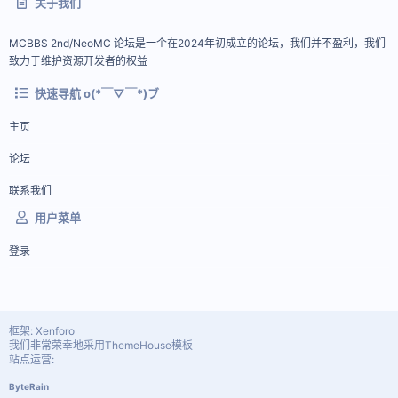
关于我们
MCBBS 2nd/NeoMC 论坛是一个在2024年初成立的论坛，我们并不盈利，我们
致力于维护资源开发者的权益
快速导航 o(*￣▽￣*)ブ
主页
论坛
联系我们
用户菜单
登录
框架: Xenforo
我们非常荣幸地采用ThemeHouse模板
站点运营:
ByteRain