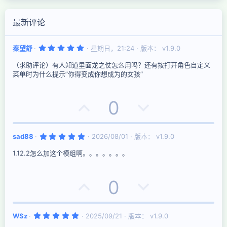
最新评论
5
秦望舒
星期日，21:24
版本： v1.9.0
.
0
（求助评论）有人知道里面龙之仗怎么用吗？还有按打开角色自定义
0
星
菜单时为什么提示”你得变成你想成为的女孩“
好
否
0
评
决
5
sad88
2026/08/01
版本： v1.9.0
票
.
0
1.12.2怎么加这个模组啊。。。。。。。
0
星
好
否
0
评
决
5
WSz
2025/09/21
版本： v1.9.0
票
.