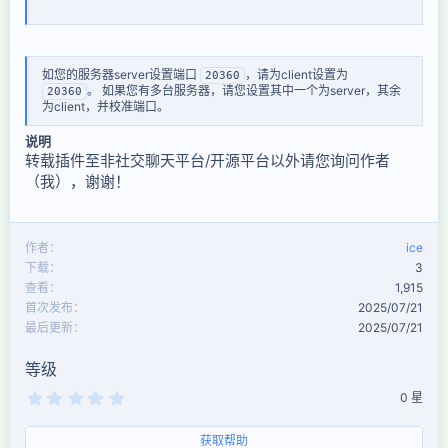
如您的服务器server设置端口
，请为client设置为
20360
。 如果您有多台服务器，请您设置其中一个为server，其余
20360
为client，并校准端口。​
说明
转载插件至非社交聊天平台/开源平台以外请您询问作者
（我），谢谢！
作者
ice
下载
3
查看
1,915
首次发布
2025/07/21
最后更新
2025/07/21
等级
0
0 星
.
0
0
获取帮助