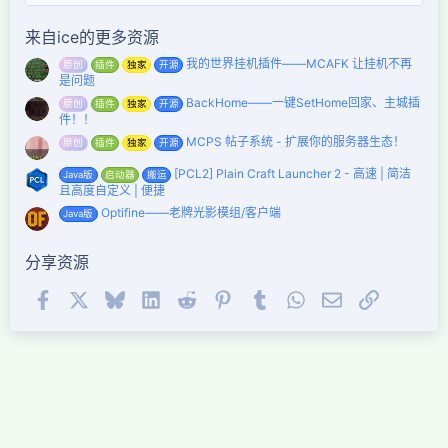
星
来自ice的更多资源
我的世界挂机插件——MCAFK 让挂机不再
原创
插件
独家
开源
是问题
BackHome——一键SetHome回家、主城插
原创
插件
独家
开源
件！！
MCPS 帖子系统 - 扩展你的服务器生态！
原创
插件
独家
开源
[PCL2] Plain Craft Launcher 2 - 高速 | 简洁
Java版
启动器
搬运
且高度自定义 | 便捷
Optifine——老牌光影模组/客户端
Java版
分享资源
Facebook
X (Twitter)
Bluesky
LinkedIn
Reddit
Pinterest
Tumblr
WhatsApp
邮件
链接