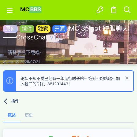
MC Spigot 跨服聊天
原创
插件
独家
开源
——CrossChat
v1.0
请登录后下载喵~
作
创
ice
2025/07/21
者
建
日
期
论坛不知不觉已经有一年运行时长咯~ 绝对不跑路哒~ 加
入我们的Q群，881291443！
插件
概述
历史