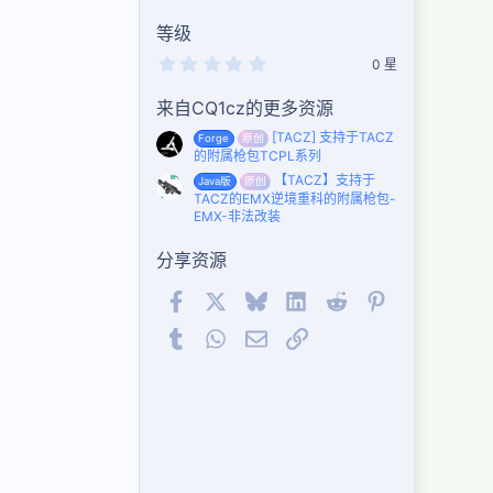
等级
0
0 星
.
0
来自CQ1cz的更多资源
0
星
[TACZ] 支持于TACZ
Forge
原创
的附属枪包TCPL系列
【TACZ】支持于
Java版
原创
TACZ的EMX逆境重科的附属枪包-
EMX-非法改装
分享资源
Facebook
X (Twitter)
Bluesky
LinkedIn
Reddit
Pinterest
Tumblr
WhatsApp
邮件
链接