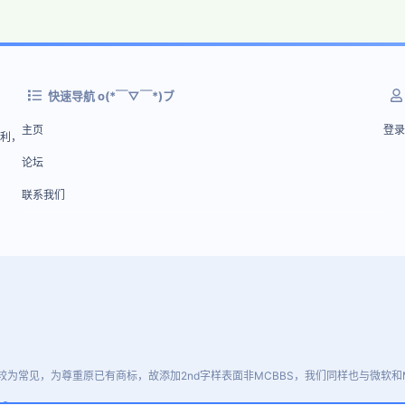
快速导航 o(*￣▽￣*)ブ
主页
登录
盈利，
论坛
联系我们
较为常见，为尊重原已有商标，故添加2nd字样表面非MCBBS，我们同样也与微软和M