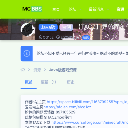
主页
论坛
最新消息
资源
【TACZ】异位面
Java版
原创
作
创
CQ1cz
2025/02/28
精选
者
建
日
期
论坛不知不觉已经有一年运行时长咯~ 绝对不跑路哒~ 加入
资源
Java版游戏资源
概述
更新 （1）
历史
作者b站主页
https://space.bilibili.com/1163799255?spm_i
爱发电主页
https://afdian.com/a/cq1cz
枪包的问题反馈群 897165529
此枪包需搭配TACZmod使用
本体TACZ 下载
https://www.curseforge.com/minecraft/mc
TACZ由b站起重基喵带领的团队制作