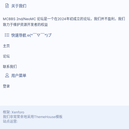
关于我们
MCBBS 2nd/NeoMC 论坛是一个在2024年初成立的论坛，我们并不盈利，我们
致力于维护资源开发者的权益
快速导航 o(*￣▽￣*)ブ
主页
论坛
联系我们
用户菜单
登录
框架: Xenforo
我们非常荣幸地采用ThemeHouse模板
站点运营: