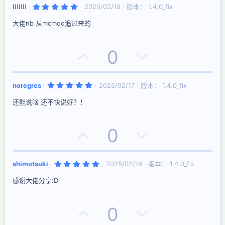
5
IlllIIl
2025/02/19
版本： 1.4.0_fix
票
.
0
大佬nb 从mcmod追过来的
0
星
好
否
0
评
决
5
noregres
2025/02/17
版本： 1.4.0_fix
票
.
0
还能说啥 还不快说好？！
0
星
好
否
0
评
决
5
shimotsuki
2025/02/16
版本： 1.4.0_fix
票
.
0
感谢大佬分享:D
0
星
好
否
0