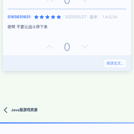
0
评
决
5
5165651651
2025/01/27
版本： 1.4.0_fix
票
.
0
佬啊 不要让战斗停下来
0
星
好
否
0
评
决
阅读全文...
票
Java版游戏资源