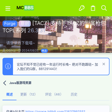
[TACZ] 支持于TACZ的附属枪包
Forge
原创
TCPL系列
26.3.31
请登录后下载喵~
作
创
CQ1cz
2024/08/25
精选
者
建
日
期
论坛不知不觉已经有一年运行时长咯~ 绝对不跑路哒~ 加
入我们的Q群，881291443！
Java版游戏资源
概述
更新 （12）
评论 （46）
历史
作者b站主页
https://space.bilibili.com/1163799255?