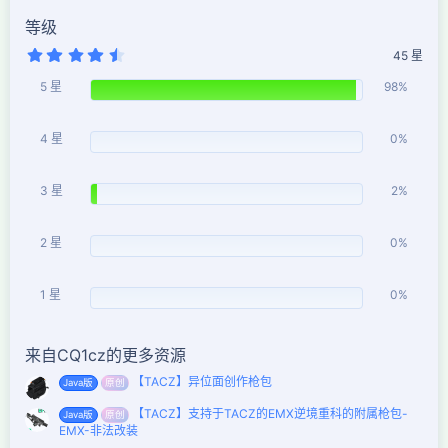
等级
4
45 星
.
9
5 星
98%
6
星
4 星
0%
3 星
2%
2 星
0%
1 星
0%
来自CQ1cz的更多资源
【TACZ】异位面创作枪包
Java版
原创
【TACZ】支持于TACZ的EMX逆境重科的附属枪包-
Java版
原创
EMX-非法改装