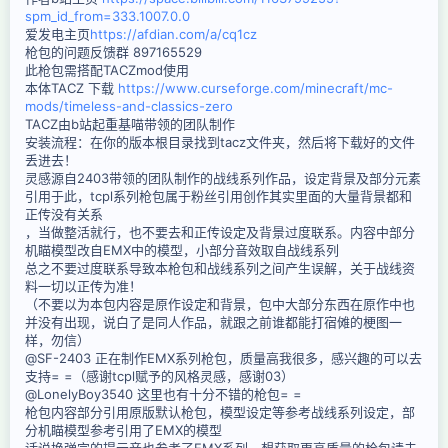
spm_id_from=333.1007.0.0
爱发电主页
https://afdian.com/a/cq1cz
枪包的问题反馈群 897165529
此枪包需搭配TACZmod使用
本体TACZ 下载
https://www.curseforge.com/minecraft/mc-
mods/timeless-and-classics-zero
TACZ由b站起重基喵带领的团队制作
安装流程：在你的版本根目录找到tacz文件夹，然后将下载好的文件
丢进去！
灵感源自2403带领的团队制作的战线系列作品，设定背景及部分元素
引用于此，tcpl系列枪包属于粉丝引用创作其实里面的大量背景都和
正传没有关系
，当做整活就行，也不要去和正传设定及背景过度联系。内容中部分
机瞄模型改自EMX中的模型，小部分音效取自战线系列
总之不要过度联系导致本枪包和战线系列之间产生误解，关于战线资
料一切以正传为准！
（不要以为本包内容是原作设定和背景，包中大部分东西在原作中也
并没有出现，说白了是同人作品，就跟之前谁都能打宿傩的梗图一
样，勿信）
@SF-2403 正在制作EMX系列枪包，质量高我很多，感兴趣的可以去
支持= =（感谢tcpl赋予的风格灵感，感谢03）
@LonelyBoy3540 这里也有十分不错的枪包= =
枪包内容部分引用原版默认枪包，模型设定等参考战线系列设定，部
分机瞄模型参考引用了EMX的模型
话说换弹完的提示音也参考了EMX系列，想获取更高质量的枪包请去