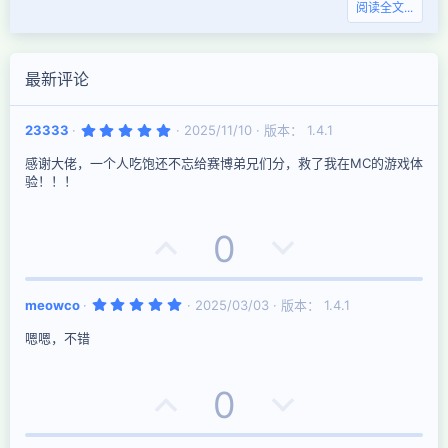
阅读全文...
最新评论
5
23333
2025/11/10
版本： 1.4.1
.
0
感谢大佬，一个人吃饱还不忘给赛博弟兄们分，救了我在MC的游戏体
0
星
验！！！
好
否
0
评
决
5
meowco
2025/03/03
版本： 1.4.1
票
.
0
嗯嗯，不错
0
星
好
否
0
评
决