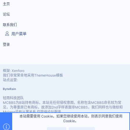
主页
论坛
联系我们
用户菜单
登录
框架: Xenforo
我们非常荣幸地采用ThemeHouse模板
站点运营:
ByteRain
轻雨科技团队
MCBBS为B站持有商标，本站无任何侵权意图，名称包含MCBBS命名较为常
见，为尊重原已有商标，故添加2nd字样表面非MCBBS，我们同样也与微软和
Mojang没有从属关系 仅提供论坛服务。
本站需要使用 Cookie。如果您继续使用本站，则表示同意我们使用
Custom PHP Pages by vbresults.com
Cookie。
顶部
底部
宽度
查询
30
时间
0.2577s
内存
4.72MB