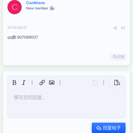
CanNians
C
New member
2024/08/31
#2
qq群:907089007
回复
粗体
斜体
更多选项...
插入链接
插入图片
更多选项...
还原
更多选项...
预览
居左
9
保存草稿
有序列表
正常
Arial
字号
表情符号
重做
引用
切换BB代码
文本颜色
视频
移除格式
字体集
插入表格
草稿
列表
插入水平线
对齐
隐藏
段落格式
代码
中划线
下划线
内联遮挡
快速代码
撰写您的回复...
10
删除草稿
Book Antiqua
居中
标题 1
无序列表
12
Courier New
居右
缩进
标题 2
15
Georgia
对齐文本
减少缩进
标题 3
回复帖子
18
Tahoma