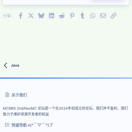
22
Times New Roman
26
Facebook
X (Twitter)
Bluesky
LinkedIn
Reddit
Pinterest
Tumblr
WhatsApp
邮件
链接
Trebuchet MS
分享：
Verdana
Java
关于我们
MCBBS 2nd/NeoMC 论坛是一个在2024年初成立的论坛，我们并不盈利，我们
致力于维护资源开发者的权益
快速导航 o(*￣▽￣*)ブ