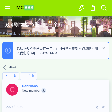
1.6.4剧情战争服-末日余晖
主
开
CanNians
2024/08/30
题
始
发
时
起
间
论坛不知不觉已经有一年运行时长咯~ 绝对不跑路哒~ 加
人
入我们的Q群，881291443！
Java
上一主题
下一主题
CanNians
C
New member
2024/08/30
#1