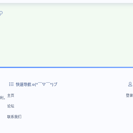
p
链接
快速导航 o(*￣▽￣*)ブ
主页
登录
盈利，
论坛
联系我们