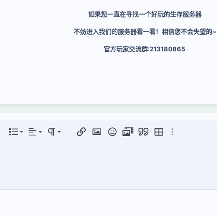
如果您一直在寻找一个好玩的生存服务器
不妨进入我们的服务器看一看！相信您不会失望的~
官方玩家交流群:213180865
居左
正常
有序列表
项...
列表
对齐
段落格式
插入链接
插入图片
表情符号
视频
引用
插入表格
更多选项...
居中
标题 1
无序列表
居右
缩进
标题 2
对齐文本
减少缩进
标题 3