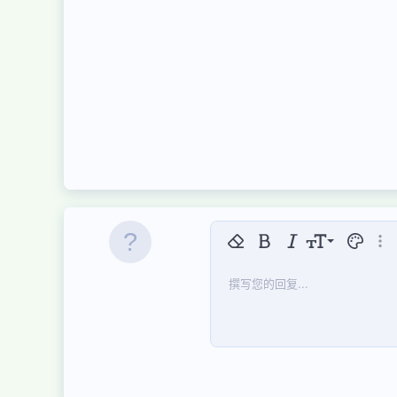
9
移除格式
粗体
斜体
字号
文本颜色
更多选
10
Arial
字体集
插入水平线
隐藏
中划线
代码
下划线
快速代码
内联遮挡
撰写您的回复...
12
Book Antiqua
15
Courier New
18
Georgia
22
Tahoma