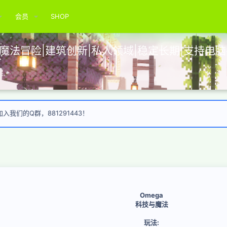
会员
SHOP
展|魔法冒险|建筑创新|私人领域|稳定长期|支持电
我们的Q群，881291443！
Omega
科技与魔法
玩法: