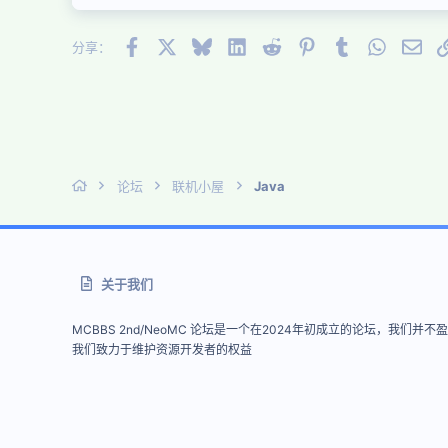
26
Times New Roman
Facebook
X (Twitter)
Bluesky
LinkedIn
Reddit
Pinterest
Tumblr
WhatsAp
邮件
Trebuchet MS
分享：
Verdana
论坛
联机小屋
Java
关于我们
MCBBS 2nd/NeoMC 论坛是一个在2024年初成立的论坛，我们并不
我们致力于维护资源开发者的权益