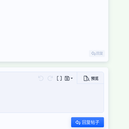
回复
预览
保存草稿
还原
重做
切换BB代码
草稿
删除草稿
回复帖子