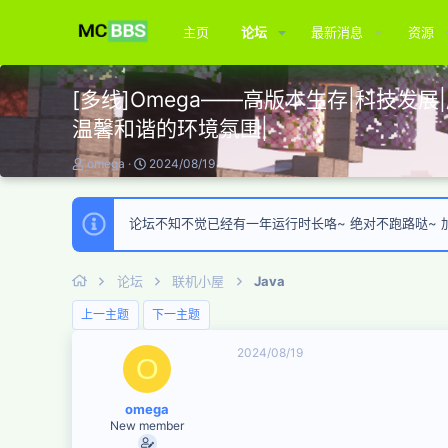
主页
论坛
最新消息
资源
[多线]Omega——高版本生存|科技发
温馨和谐的环境氛围|
主
开
omega
2024/08/19
题
始
发
时
起
间
论坛不知不觉已经有一年运行时长咯~ 绝对不跑路哒~ 加入
人
论坛
联机小屋
Java
上一主题
下一主题
2024/08/19
O
omega
New member