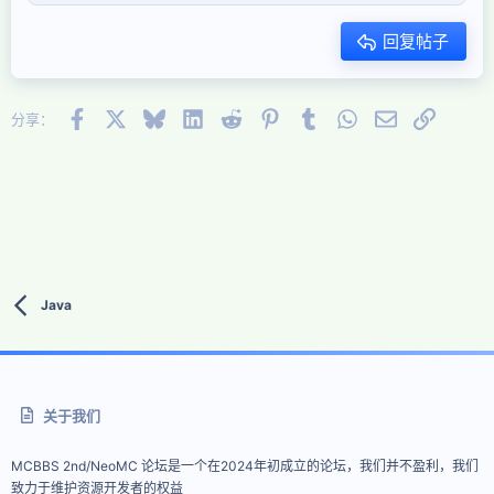
标题 2
15
Georgia
对齐文本
减少缩进
标题 3
回复帖子
18
Tahoma
22
Times New Roman
26
Facebook
X (Twitter)
Bluesky
LinkedIn
Reddit
Pinterest
Tumblr
WhatsApp
邮件
链接
Trebuchet MS
分享：
Verdana
Java
关于我们
MCBBS 2nd/NeoMC 论坛是一个在2024年初成立的论坛，我们并不盈利，我们
致力于维护资源开发者的权益