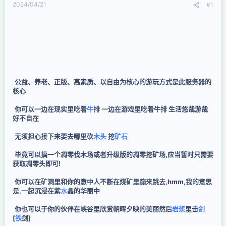
2024/04/21
#1
公益、养老、正版、高素质、以自由为核心的游玩方式是此服务器的
核心
你可以一边在现实里吃着
牛
排 一边在游戏里吃着牛排 生活悠哉游哉
好不自在
无须担心接下来要去哪里砍
木头
挖
矿石
毕竟可以搞一个凋零伐木场或者升级版的凋零挖矿场,应当暂时只需要
获取凋零头即可!
你可以在矿洞里和你的意中人不断在煤矿里蹦来跳去,hmm,我的意思
是,一起沉浸在紫
水
晶的华丽中
你也可以于你的伙伴在峡谷里欣赏朝晖夕映的美丽然后
岩浆
里击
剑
[
铁
剑]