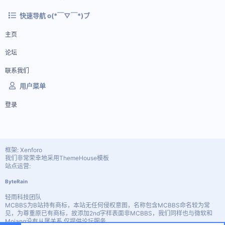
快速导航 o(*￣▽￣*)ブ
主页
论坛
联系我们
用户菜单
登录
框架: Xenforo
我们非常荣幸地采用ThemeHouse模板
站点运营:
ByteRain
轻雨科技团队
MCBBS为B站持有商标，本站无任何侵权意图，名称包含MCBBS命名较为常
见，为尊重原已有商标，故添加2nd字样表面非MCBBS，我们同样也与微软和
Mojang没有从属关系 仅提供论坛服务。