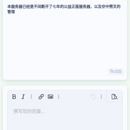
本服务器已经是不间断开了七年的公益正版服务器，以及空中劈叉的
管理
回复
粗体
斜体
更多选项...
插入链接
插入图片
更多选项...
还原
更多选项...
预览
居左
9
保存草稿
有序列表
正常
Arial
字号
表情符号
重做
引用
切换BB代码
文本颜色
视频
移除格式
字体集
插入表格
草稿
列表
插入水平线
对齐
隐藏
段落格式
代码
中划线
下划线
内联遮挡
快速代码
撰写您的回复...
10
删除草稿
Book Antiqua
居中
标题 1
无序列表
12
Courier New
居右
缩进