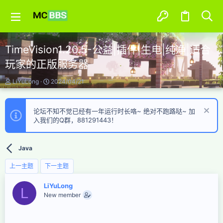
TimeVision1.20.5-公益|插件|生电|纯净|适合
玩家的正版服务器
主
开
LiYuLong
2024/04/21
题
始
发
时
起
间
论坛不知不觉已经有一年运行时长咯~ 绝对不跑路哒~ 加
人
入我们的Q群，881291443！
Java
上一主题
下一主题
LiYuLong
L
New member