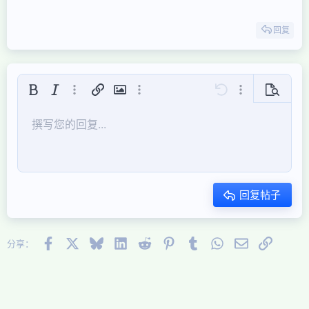
回复
粗体
斜体
更多选项...
插入链接
插入图片
更多选项...
还原
更多选项...
预览
居左
9
保存草稿
有序列表
正常
Arial
字号
表情符号
重做
引用
切换BB代码
文本颜色
视频
移除格式
字体集
插入表格
草稿
列表
插入水平线
对齐
隐藏
段落格式
代码
中划线
下划线
内联遮挡
快速代码
撰写您的回复...
10
删除草稿
Book Antiqua
居中
标题 1
无序列表
12
Courier New
居右
缩进
标题 2
15
Georgia
对齐文本
减少缩进
标题 3
回复帖子
18
Tahoma
22
Times New Roman
26
Facebook
X (Twitter)
Bluesky
LinkedIn
Reddit
Pinterest
Tumblr
WhatsApp
邮件
链接
Trebuchet MS
分享：
Verdana