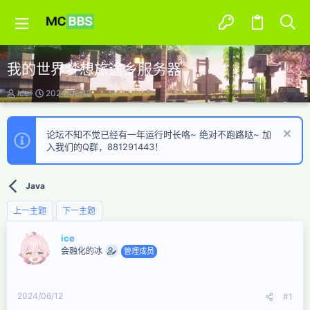
我的世界梦想旅途乡服务器
主
开
ice
2024/06/12
题
始
发
时
起
间
论坛不知不觉已经有一年运行时长咯~ 绝对不跑路哒~ 加
人
入我们的Q群，881291443！
Java
上一主题
下一主题
ice
会融化的冰
管理成员
2024/06/12
#1