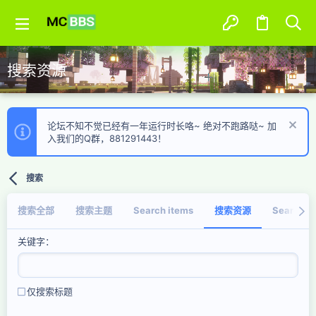
搜索资源
论坛不知不觉已经有一年运行时长咯~ 绝对不跑路哒~ 加
入我们的Q群，881291443！
搜索
搜索全部
搜索主题
Search items
搜索资源
Search tr
关键字
仅搜索标题