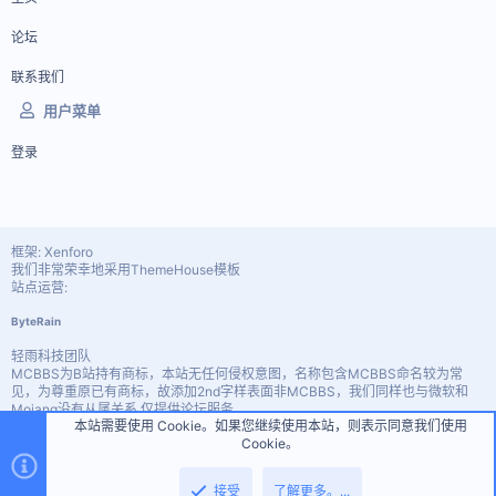
论坛
联系我们
用户菜单
登录
框架: Xenforo
我们非常荣幸地采用ThemeHouse模板
站点运营:
ByteRain
轻雨科技团队
MCBBS为B站持有商标，本站无任何侵权意图，名称包含MCBBS命名较为常
见，为尊重原已有商标，故添加2nd字样表面非MCBBS，我们同样也与微软和
Mojang没有从属关系 仅提供论坛服务。
本站需要使用 Cookie。如果您继续使用本站，则表示同意我们使用
Custom PHP Pages by vbresults.com
Cookie。
顶部
底部
宽度
查询
13
时间
0.0756s
内存
3.67MB
接受
了解更多。...
简体中文
联系我们
条款和规则
隐私政策
帮助
主页
R